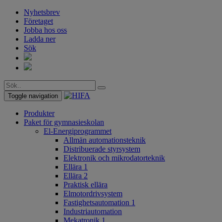
Nyhetsbrev
Företaget
Jobba hos oss
Ladda ner
Sök
Toggle navigation
Produkter
Paket för gymnasieskolan
El-Energiprogrammet
Allmän automationsteknik
Distribuerade styrsystem
Elektronik och mikrodatorteknik
Ellära 1
Ellära 2
Praktisk ellära
Elmotordrivsystem
Fastighetsautomation 1
Industriautomation
Mekatronik 1