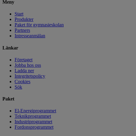
Meny
Start
Produkter
Paket för gymnasieskolan
Partners
Intresseanmälan
Länkar
Företaget
Jobba hos oss
Ladda ner
Integritetspolicy
Cookies
Sök
Paket
El-Energiprogrammet
Teknikprogrammet
Industriprogrammet
Fordonsprogrammet