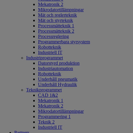
Mekatronik 2
Mikrodatortillämpningar
Mät och reglerteknik
Mät och styrteknik
Processmätteknik 1
Processmätteknik 2
Processreglering
Programmerbara styrsystem
Robotteknik
Industriell IT
Industriprogrammet
Datorstyrd produktion
Industriautomation
Robotteknik
Underhåll pneumatik
Underhåll Hydraulik
Teknikprogrammet
CAD 1&2
Mekatronik 1
Mekatronik 2
Mikrodatortillämpningar
Programmering 1
Teknik 2
Industriell IT
Partners