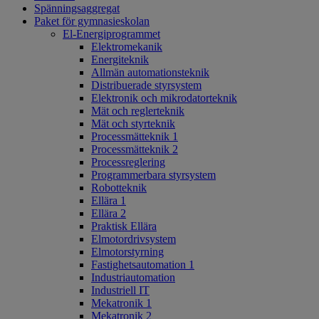
Spänningsaggregat
Paket för gymnasieskolan
El-Energiprogrammet
Elektromekanik
Energiteknik
Allmän automationsteknik
Distribuerade styrsystem
Elektronik och mikrodatorteknik
Mät och reglerteknik
Mät och styrteknik
Processmätteknik 1
Processmätteknik 2
Processreglering
Programmerbara styrsystem
Robotteknik
Ellära 1
Ellära 2
Praktisk Ellära
Elmotordrivsystem
Elmotorstyrning
Fastighetsautomation 1
Industriautomation
Industriell IT
Mekatronik 1
Mekatronik 2