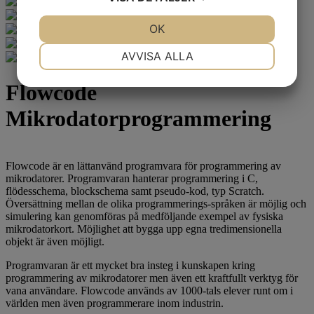
JA
NEJ
OK
JA
NEJ
NÖDVÄNDIG
INSTÄLLNINGAR
AVVISA ALLA
JA
NEJ
JA
NEJ
Flowcode
MARKNADSFÖRING
STATISTIK
Mikrodatorprogrammering
Flowcode är en lättanvänd programvara för programmering av
mikrodatorer. Programvaran hanterar programmering i C,
flödesschema, blockschema samt pseudo-kod, typ Scratch.
Översättning mellan de olika programmerings-språken är möjlig och
simulering kan genomföras på medföljande exempel av fysiska
mikrodatorkort. Möjlighet att bygga upp egna tredimensionella
objekt är även möjligt.
Programvaran är ett mycket bra insteg i kunskapen kring
programmering av mikrodatorer men även ett kraftfullt verktyg för
vana användare. Flowcode används av 1000-tals elever runt om i
världen men även programmerare inom industrin.