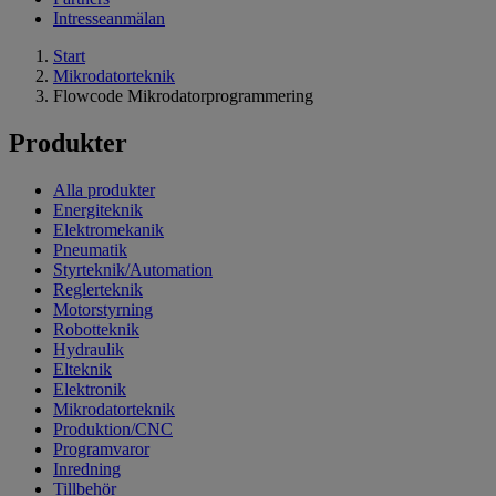
Intresseanmälan
Start
Mikrodatorteknik
Flowcode Mikrodatorprogrammering
Produkter
Alla produkter
Energiteknik
Elektromekanik
Pneumatik
Styrteknik/Automation
Reglerteknik
Motorstyrning
Robotteknik
Hydraulik
Elteknik
Elektronik
Mikrodatorteknik
Produktion/CNC
Programvaror
Inredning
Tillbehör