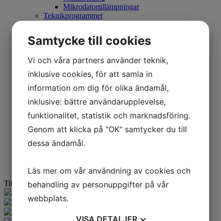
Mikrodatortillämpningar
Teknikprogrammet
CAD 1&2
Mekatronik 1
Samtycke till cookies
Mekatronik 2
Mikrodatortillämpningar
Vi och våra partners använder teknik,
Programmering 1
Teknik 2
inklusive cookies, för att samla in
Industriell IT
Fordonsprogrammet
information om dig för olika ändamål,
Lastbilsmonterad hydraulik och pneumatik
inklusive: bättre användarupplevelse,
Mobil hydraulik 1
Underhåll hydraulik och pneumatik
funktionalitet, statistik och marknadsföring.
Industriprogrammet
Genom att klicka på "OK" samtycker du till
Datorstyrd produktion
Industriautomation
dessa ändamål.
Robotteknik
Underhåll pneumatik
Underhåll Hydraulik
Läs mer om vår användning av cookies och
Tillbaka
behandling av personuppgifter på vår
webbplats.
VISA
DETALJER