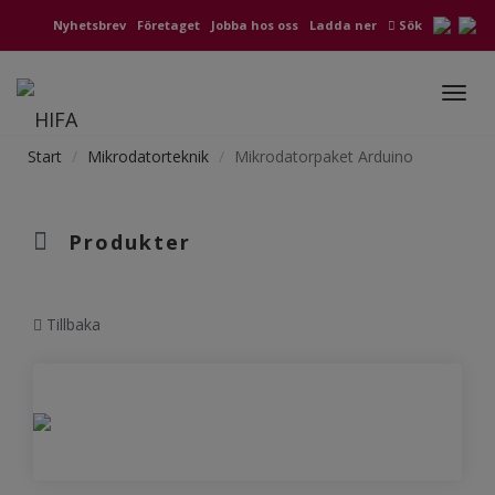
Nyhetsbrev
Företaget
Jobba hos oss
Ladda ner
Sök
Toggl
navig
Start
Mikrodatorteknik
Mikrodatorpaket Arduino
Produkter
Tillbaka