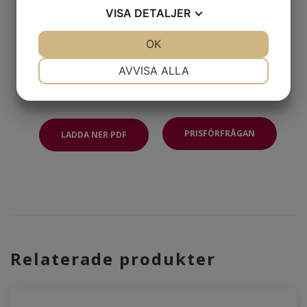
VISA
DETALJER
JA
NEJ
OK
JA
NEJ
NÖDVÄNDIG
INSTÄLLNINGAR
AVVISA ALLA
JA
NEJ
JA
NEJ
MARKNADSFÖRING
STATISTIK
PRISFÖRFRÅGAN
LADDA NER PDF
Relaterade produkter