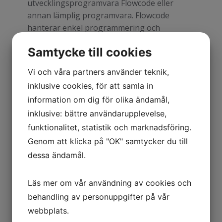
utvecklingsprogramvara Flowcode eller
annan lämplig programvara. Flowcode
hanterar enkel programmering och
simulering med hjälp av flödesschema,
Samtycke till cookies
pseudo kod, C eller block.
Till paketet finns kom igång manual samt
Vi och våra partners använder teknik,
komplett läromedel som hanterar
inklusive cookies, för att samla in
mikrodatorteknik och programmering i
information om dig för olika ändamål,
Flowcode.
inklusive: bättre användarupplevelse,
Vi erbjuder även motsvarande paket för
funktionalitet, statistik och marknadsföring.
Raspberry Pi, kontakta oss för ytterligare
Genom att klicka på "OK" samtycker du till
information
dessa ändamål.
Läs mer om vår användning av cookies och
behandling av personuppgifter på vår
webbplats.