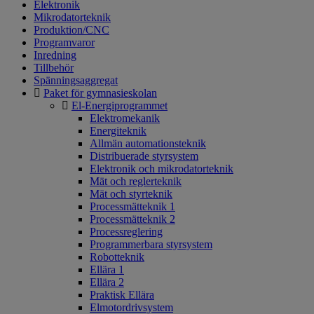
Elektronik
Mikrodatorteknik
Produktion/CNC
Programvaror
Inredning
Tillbehör
Spänningsaggregat
Paket för gymnasieskolan
El-Energiprogrammet
Elektromekanik
Energiteknik
Allmän automationsteknik
Distribuerade styrsystem
Elektronik och mikrodatorteknik
Mät och reglerteknik
Mät och styrteknik
Processmätteknik 1
Processmätteknik 2
Processreglering
Programmerbara styrsystem
Robotteknik
Ellära 1
Ellära 2
Praktisk Ellära
Elmotordrivsystem