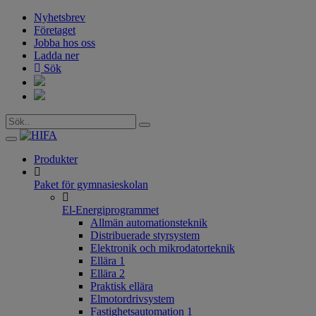
Nyhetsbrev
Företaget
Jobba hos oss
Ladda ner
Sök
Toggle
navigation
Produkter
Paket för gymnasieskolan
El-Energiprogrammet
Allmän automationsteknik
Distribuerade styrsystem
Elektronik och mikrodatorteknik
Ellära 1
Ellära 2
Praktisk ellära
Elmotordrivsystem
Fastighetsautomation 1