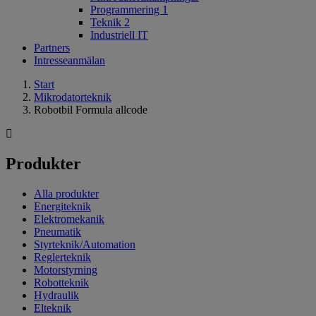
Programmering 1
Teknik 2
Industriell IT
Partners
Intresseanmälan
Start
Mikrodatorteknik
Robotbil Formula allcode
Produkter
Alla produkter
Energiteknik
Elektromekanik
Pneumatik
Styrteknik/Automation
Reglerteknik
Motorstyrning
Robotteknik
Hydraulik
Elteknik