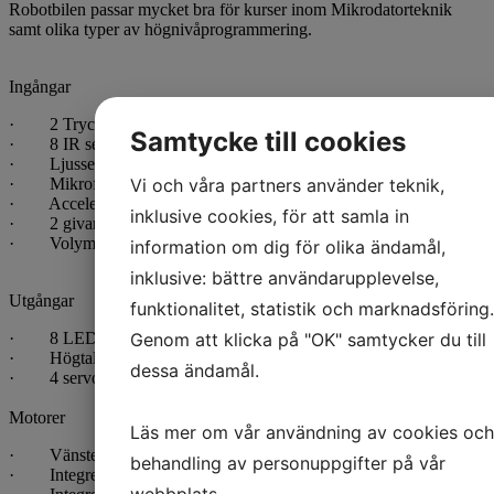
Robotbilen passar mycket bra för kurser inom Mikrodatorteknik
samt olika typer av högnivåprogrammering.
Ingångar
· 2 Tryckknappar
Samtycke till cookies
· 8 IR sensorer
· Ljussensor
Vi och våra partners använder teknik,
· Mikrofon
· Accelerometer/kompass
inklusive cookies, för att samla in
· 2 givare för linjeavkänning
· Volymkontroll
information om dig för olika ändamål,
inklusive: bättre användarupplevelse,
Utgångar
funktionalitet, statistik och marknadsföring.
Genom att klicka på "OK" samtycker du till
· 8 LED
· Högtalare
dessa ändamål.
· 4 servo utgångar
Motorer
Läs mer om vår användning av cookies och
· Vänster och höger
behandling av personuppgifter på vår
· Integrerad växellåda
webbplats.