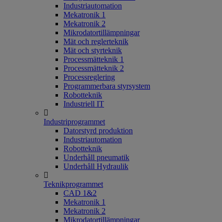
Industriautomation
Mekatronik 1
Mekatronik 2
Mikrodatortillämpningar
Mät och reglerteknik
Mät och styrteknik
Processmätteknik 1
Processmätteknik 2
Processreglering
Programmerbara styrsystem
Robotteknik
Industriell IT
Industriprogrammet
Datorstyrd produktion
Industriautomation
Robotteknik
Underhåll pneumatik
Underhåll Hydraulik
Teknikprogrammet
CAD 1&2
Mekatronik 1
Mekatronik 2
Mikrodatortillämpningar