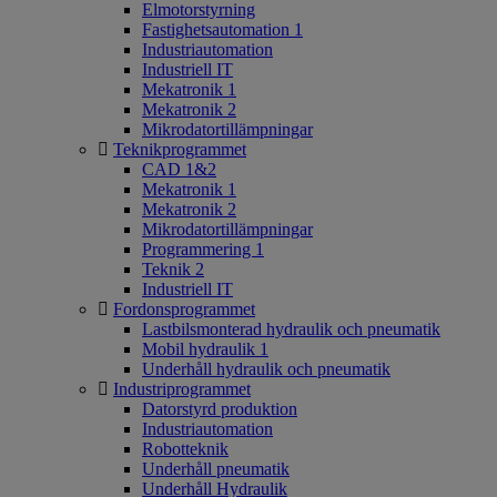
Elmotorstyrning
Fastighetsautomation 1
Industriautomation
Industriell IT
Mekatronik 1
Mekatronik 2
Mikrodatortillämpningar
Teknikprogrammet
CAD 1&2
Mekatronik 1
Mekatronik 2
Mikrodatortillämpningar
Programmering 1
Teknik 2
Industriell IT
Fordonsprogrammet
Lastbilsmonterad hydraulik och pneumatik
Mobil hydraulik 1
Underhåll hydraulik och pneumatik
Industriprogrammet
Datorstyrd produktion
Industriautomation
Robotteknik
Underhåll pneumatik
Underhåll Hydraulik