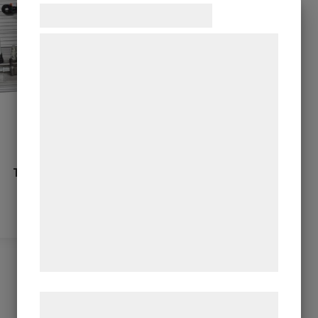
Samtykke til cookies
Vi og vores samarbejdspartnere bruger
teknologier, herunder cookies, til at
indsamle oplysninger om dig til forskellige
formål, herunder: Tilpasning af annoncering,
bedre brugeroplevelse, funktionalitet,
statistik og marketing. Disse oplysninger
kan blive delt med annoncerings- og
Training Kit
analysepartnere, som kan kombinere dem
Hydraulik
med data, du tidligere har givet dem eller
de har indsamlet gennem din brug af deres
tjenester. Ved at klikke på 'OK' giver du
samtykke til disse formål.
Læs mere om vores brug af cookies og