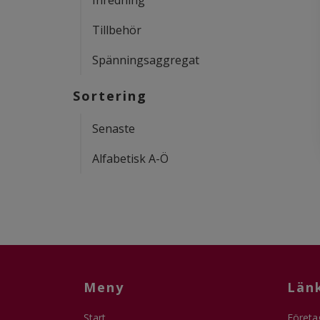
Inredning
Tillbehör
Spänningsaggregat
Sortering
Senaste
Alfabetisk A-Ö
Meny
Län
Start
Företa