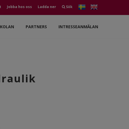
t
Jobba hos oss
Ladda ner
Sök
SKOLAN
PARTNERS
INTRESSEANMÄLAN
raulik