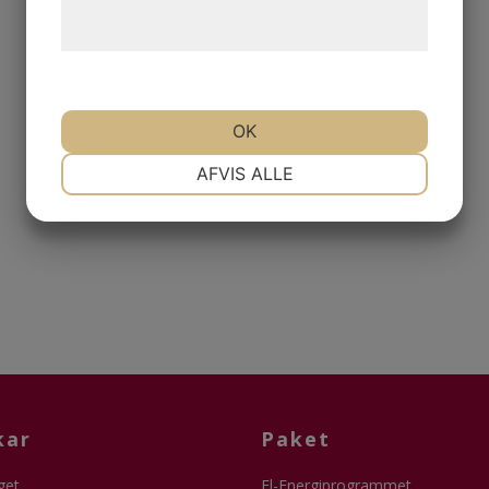
behandling af persondata på vores
hjemmeside.
OK
NØDVENDIGE
PRÆFERENCER
AFVIS ALLE
MARKETING
STATISTIK
kar
Paket
get
El-Energiprogrammet