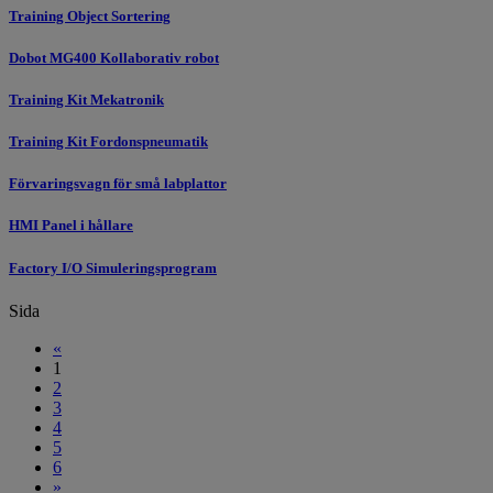
Training Object Sortering
Dobot MG400 Kollaborativ robot
Training Kit Mekatronik
Training Kit Fordonspneumatik
Förvaringsvagn för små labplattor
HMI Panel i hållare
Factory I/O Simuleringsprogram
Sida
«
1
2
3
4
5
6
»