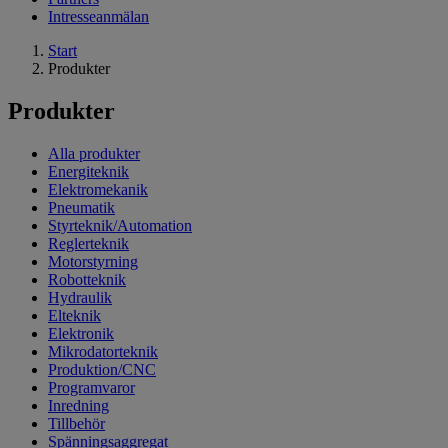
Intresseanmälan
Start
Produkter
Produkter
Alla produkter
Energiteknik
Elektromekanik
Pneumatik
Styrteknik/Automation
Reglerteknik
Motorstyrning
Robotteknik
Hydraulik
Elteknik
Elektronik
Mikrodatorteknik
Produktion/CNC
Programvaror
Inredning
Tillbehör
Spänningsaggregat