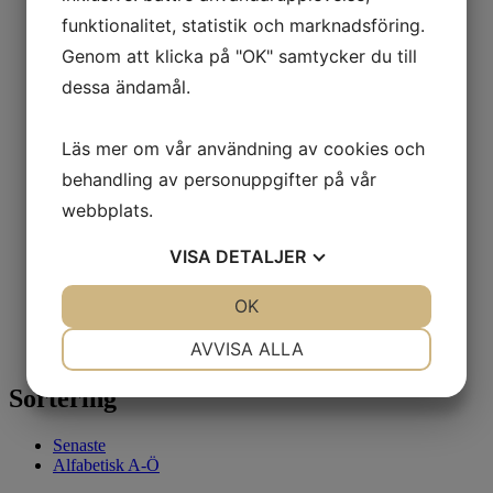
Teknikprogrammet
funktionalitet, statistik och marknadsföring.
CAD 1&2
Mekatronik 1
Genom att klicka på "OK" samtycker du till
Mekatronik 2
dessa ändamål.
Mikrodatortillämpningar
Programmering 1
Teknik 2
Läs mer om vår användning av cookies och
Industriell IT
Fordonsprogrammet
behandling av personuppgifter på vår
Lastbilsmonterad hydraulik och pneumatik
webbplats.
Mobil hydraulik 1
Underhåll hydraulik och pneumatik
Industriprogrammet
VISA
DETALJER
Datorstyrd produktion
Industriautomation
JA
NEJ
OK
JA
NEJ
Robotteknik
Underhåll pneumatik
NÖDVÄNDIG
INSTÄLLNINGAR
AVVISA ALLA
Underhåll Hydraulik
JA
NEJ
JA
NEJ
Sortering
MARKNADSFÖRING
STATISTIK
Senaste
Alfabetisk A-Ö