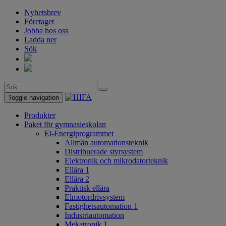
Nyhetsbrev
Företaget
Jobba hos oss
Ladda ner
Sök
Toggle navigation
Produkter
Paket för gymnasieskolan
El-Energiprogrammet
Allmän automationsteknik
Distribuerade styrsystem
Elektronik och mikrodatorteknik
Ellära 1
Ellära 2
Praktisk ellära
Elmotordrivsystem
Fastighetsautomation 1
Industriautomation
Mekatronik 1