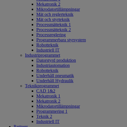
Mekatronik 2
Mikrodatortillämpningar
Mät och reglerteknik
Mät och styrteknik
Processmätteknik 1
Processmätteknik 2
Processreglering
Programmerbara styrsystem
Robotteknik
Industriell IT
Industriprogrammet
Datorstyrd produktion
Industriautomation
Robotteknik
Underhåll pneumatik
Underhåll Hydraulik
Teknikprogrammet
CAD 1&2
Mekatronik 1
Mekatronik 2
Mikrodatortillämpningar
Programmering 1
Teknik 2
Industriell IT
Partners