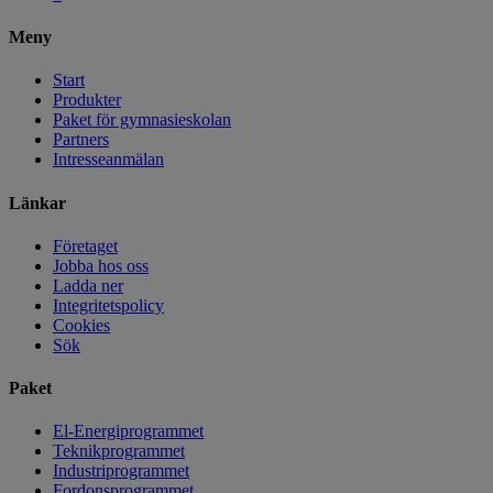
Meny
Start
Produkter
Paket för gymnasieskolan
Partners
Intresseanmälan
Länkar
Företaget
Jobba hos oss
Ladda ner
Integritetspolicy
Cookies
Sök
Paket
El-Energiprogrammet
Teknikprogrammet
Industriprogrammet
Fordonsprogrammet