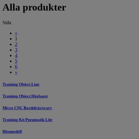
Alla produkter
Sida
«
1
2
3
4
5
6
»
Training Object Line
Training Object Höglager
Micro CNC Bordsfräs/svarv
Training Kit Pneumatik Lite
Hissmodell