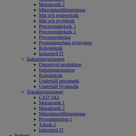
Mekatronik 2
Mikrodatortillämpningar
Mät och reglerteknik
Mät och styrteknik
Processmätteknik 1
Processmätteknik 2
Processreglering
Programmerbara styrsystem
Robotteknik
Industriell IT
Industriprogrammet
Datorstyrd produktion
Industriautomation
Robotteknik
Underhåll pneumatik
Underhåll Hydraulik
Teknikprogrammet
CAD 1&2
Mekatronik 1
Mekatronik 2
Mikrodatortillämpningar
Programmering 1
Teknik 2
Industriell IT
Partners