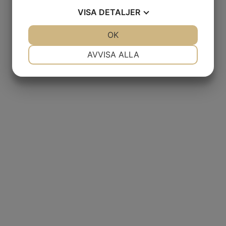
VISA
DETALJER
JA
NEJ
OK
JA
NEJ
NÖDVÄNDIG
INSTÄLLNINGAR
AVVISA ALLA
JA
NEJ
JA
NEJ
MARKNADSFÖRING
STATISTIK