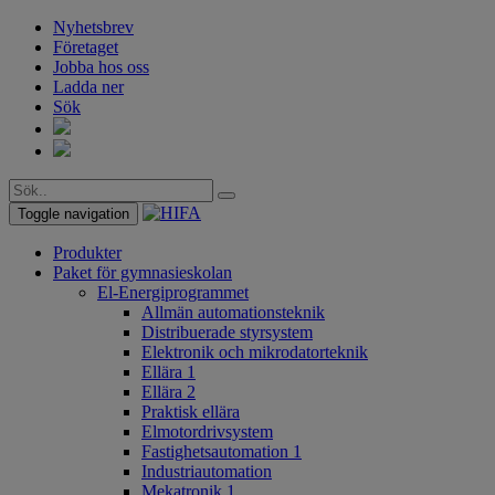
Nyhetsbrev
Företaget
Jobba hos oss
Ladda ner
Sök
Toggle navigation
Produkter
Paket för gymnasieskolan
El-Energiprogrammet
Allmän automationsteknik
Distribuerade styrsystem
Elektronik och mikrodatorteknik
Ellära 1
Ellära 2
Praktisk ellära
Elmotordrivsystem
Fastighetsautomation 1
Industriautomation
Mekatronik 1