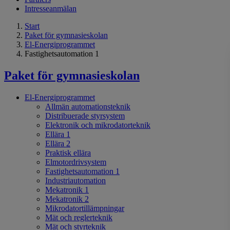
Intresseanmälan
Start
Paket för gymnasieskolan
El-Energiprogrammet
Fastighetsautomation 1
Paket för gymnasieskolan
El-Energiprogrammet
Allmän automationsteknik
Distribuerade styrsystem
Elektronik och mikrodatorteknik
Ellära 1
Ellära 2
Praktisk ellära
Elmotordrivsystem
Fastighetsautomation 1
Industriautomation
Mekatronik 1
Mekatronik 2
Mikrodatortillämpningar
Mät och reglerteknik
Mät och styrteknik