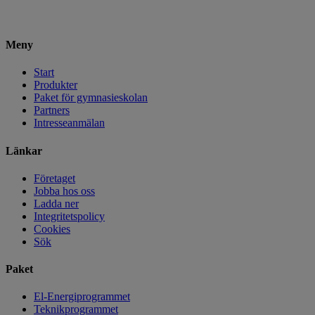
Meny
Start
Produkter
Paket för gymnasieskolan
Partners
Intresseanmälan
Länkar
Företaget
Jobba hos oss
Ladda ner
Integritetspolicy
Cookies
Sök
Paket
El-Energiprogrammet
Teknikprogrammet