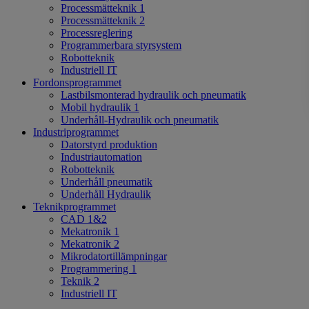
Processmätteknik 1
Processmätteknik 2
Processreglering
Programmerbara styrsystem
Robotteknik
Industriell IT
Fordonsprogrammet
Lastbilsmonterad hydraulik och pneumatik
Mobil hydraulik 1
Underhåll-Hydraulik och pneumatik
Industriprogrammet
Datorstyrd produktion
Industriautomation
Robotteknik
Underhåll pneumatik
Underhåll Hydraulik
Teknikprogrammet
CAD 1&2
Mekatronik 1
Mekatronik 2
Mikrodatortillämpningar
Programmering 1
Teknik 2
Industriell IT