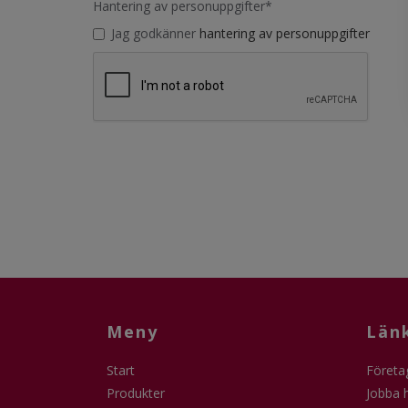
Hantering av personuppgifter
*
Jag godkänner
hantering av personuppgifter
Meny
Län
Start
Företa
Produkter
Jobba 