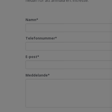
nedan för att anmäla ert intresse.
Namn
*
Telefonnummer
*
E-post
*
Meddelande
*