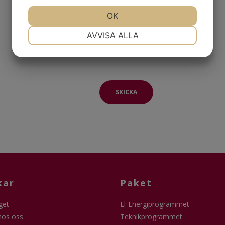
JA
NEJ
OK
JA
NEJ
NÖDVÄNDIG
INSTÄLLNINGAR
AVVISA ALLA
JA
NEJ
JA
NEJ
MARKNADSFÖRING
STATISTIK
SKICKA
kar
Paket
get
El-Energiprogrammet
hos oss
Teknikprogrammet