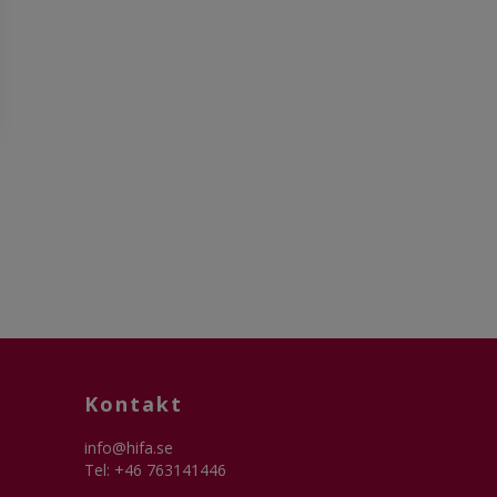
Kontakt
info@hifa.se
Tel: +46 763141446