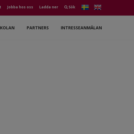
t
Jobba hos oss
Ladda ner
Sök
SKOLAN
PARTNERS
INTRESSEANMÄLAN