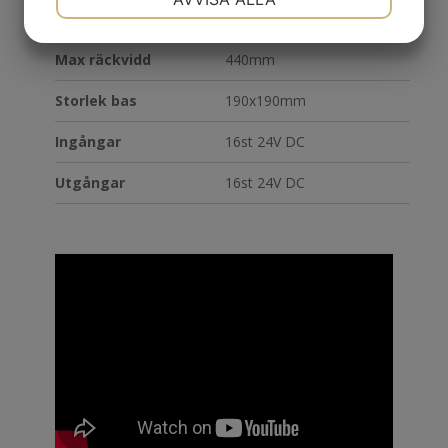
Repeternoggrannhet
+-0,05mm
JA
NEJ
JA
NEJ
Max räckvidd
440mm
MARKNADSFÖRING
STATISTIK
Storlek bas
190x190mm
Ingångar
16st 24V DC
Utgångar
16st 24V DC