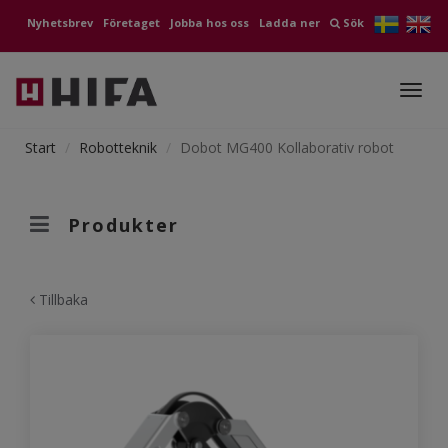
Nyhetsbrev
Företaget
Jobba hos oss
Ladda ner
Sök
Toggl
navig
Start
Robotteknik
Dobot MG400 Kollaborativ robot
Produkter
Tillbaka