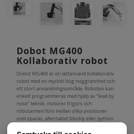
Dobot MG400
Kollaborativ robot
Dobot MG400 är en lättanvänd kollaborativ
robot med en mycket hög noggrannhet och
ett stort användningsområde. Roboten kan
enkelt programmeras med hjälp av ”lead by
nose” teknik, motorer frigörs och
robotarmen förs mellan olika positioner
som sparas, alternativt blockly eller python.
Som standard levereras roboten med