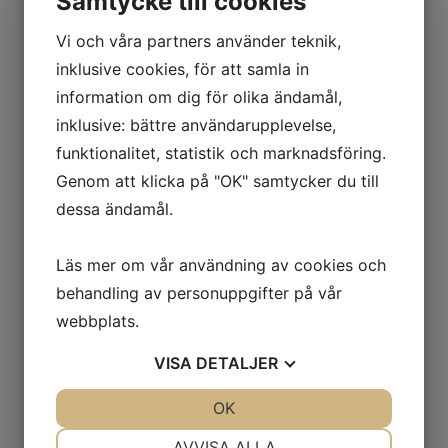
Samtycke till cookies
vakuumkopp med ventil och ejektor.
Elektriskt fingergripdon finns som tillval.
Vi och våra partners använder teknik,
Roboten kan kommunicera med ex PLC eller
inklusive cookies, för att samla in
annan kringutrustning via 24V
information om dig för olika ändamål,
direktanslutning eller Modbus
inklusive: bättre användarupplevelse,
kommunikation. MG400 är en mycket
funktionalitet, statistik och marknadsföring.
prisvärd robot för inlärning av
Genom att klicka på "OK" samtycker du till
grundläggande robotteknik.
dessa ändamål.
Tekniska data
Läs mer om vår användning av cookies och
behandling av personuppgifter på vår
Vikt
8kg
webbplats.
Antal axlar
4st
VISA
DETALJER
Motorer
Servo med återkoppling
JA
NEJ
OK
JA
NEJ
Max nyttolast
0,5kg
NÖDVÄNDIG
INSTÄLLNINGAR
AVVISA ALLA