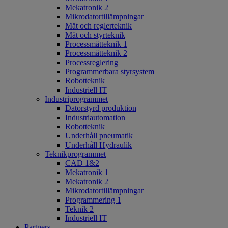
Mekatronik 2
Mikrodatortillämpningar
Mät och reglerteknik
Mät och styrteknik
Processmätteknik 1
Processmätteknik 2
Processreglering
Programmerbara styrsystem
Robotteknik
Industriell IT
Industriprogrammet
Datorstyrd produktion
Industriautomation
Robotteknik
Underhåll pneumatik
Underhåll Hydraulik
Teknikprogrammet
CAD 1&2
Mekatronik 1
Mekatronik 2
Mikrodatortillämpningar
Programmering 1
Teknik 2
Industriell IT
Partners