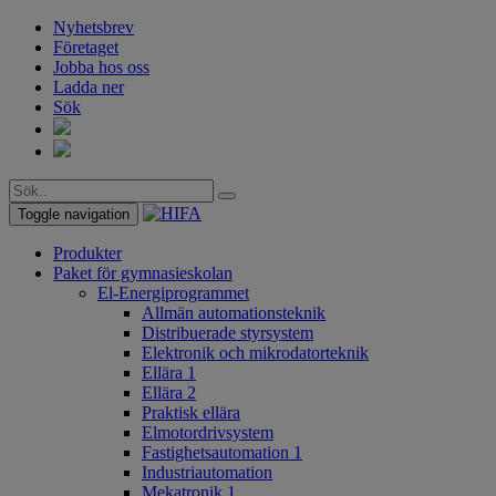
Nyhetsbrev
Företaget
Jobba hos oss
Ladda ner
Sök
Toggle navigation
Produkter
Paket för gymnasieskolan
El-Energiprogrammet
Allmän automationsteknik
Distribuerade styrsystem
Elektronik och mikrodatorteknik
Ellära 1
Ellära 2
Praktisk ellära
Elmotordrivsystem
Fastighetsautomation 1
Industriautomation
Mekatronik 1