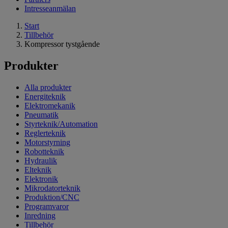
Intresseanmälan
Start
Tillbehör
Kompressor tystgående
Produkter
Alla produkter
Energiteknik
Elektromekanik
Pneumatik
Styrteknik/Automation
Reglerteknik
Motorstyrning
Robotteknik
Hydraulik
Elteknik
Elektronik
Mikrodatorteknik
Produktion/CNC
Programvaror
Inredning
Tillbehör