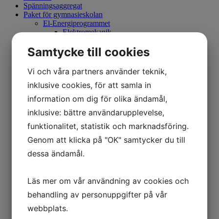
Spänningsaggregat
Paket för gymnasieskolan
El-Energiprogrammet
Elektromekanik
Energiteknik
Samtycke till cookies
Allmän automationsteknik
Distribuerade styrsystem
Elektronik och mikrodatorteknik
Vi och våra partners använder teknik,
Mät och reglerteknik
inklusive cookies, för att samla in
Mät och styrteknik
Processmätteknik 1
information om dig för olika ändamål,
Processmätteknik 2
Processreglering
inklusive: bättre användarupplevelse,
Programmerbara styrsystem
funktionalitet, statistik och marknadsföring.
Robotteknik
Ellära 1
Genom att klicka på "OK" samtycker du till
Ellära 2
dessa ändamål.
Praktisk Ellära
Elmotordrivsystem
Elmotorstyrning
Läs mer om vår användning av cookies och
Fastighetsautomation 1
Industriautomation
behandling av personuppgifter på vår
Industriell IT
webbplats.
Mekatronik 1
Mekatronik 2