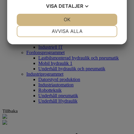
Mikrodatortillämpningar
VISA
DETALJER
Teknikprogrammet
CAD 1&2
JA
NEJ
OK
JA
NEJ
Mekatronik 1
Mekatronik 2
NÖDVÄNDIG
INSTÄLLNINGAR
AVVISA ALLA
Mikrodatortillämpningar
Programmering 1
JA
NEJ
JA
NEJ
Teknik 2
Industriell IT
MARKNADSFÖRING
STATISTIK
Fordonsprogrammet
Lastbilsmonterad hydraulik och pneumatik
Mobil hydraulik 1
Underhåll hydraulik och pneumatik
Industriprogrammet
Datorstyrd produktion
Industriautomation
Robotteknik
Underhåll pneumatik
Underhåll Hydraulik
Tillbaka