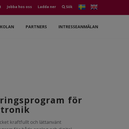
t
Jobba hos oss
Ladda ner
Sök
SKOLAN
PARTNERS
INTRESSEANMÄLAN
ringsprogram för
ktronik
ket kraftfullt och lättanvänt