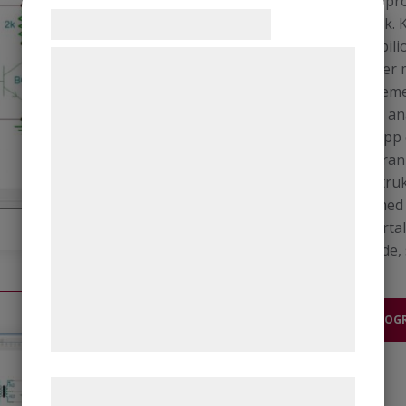
simuleringspro
Samtykke til cookies
el/elektronik.
antal olika bi
Vi og vores samarbejdspartnere bruger
Mätning sker m
teknologier, herunder cookies, til at
volt/amperemet
indsamle oplysninger om dig til forskellige
Avancerade an
formål, herunder: Tilpasning af annoncering,
att bygga upp
Programvaran 
bedre brugeroplevelse, funktionalitet,
såsom kontrukt
statistik og marketing. Disse oplysninger
versioner med 
kan blive delt med annoncerings- og
utan. Ett flerta
analysepartnere, som kan kombinere dem
årsbasserade, 
med data, du tidligere har givet dem eller
de har indsamlet gennem din brug af deres
tjenester. Ved at klikke på 'OK' giver du
DEMOPROG
samtykke til disse formål.
Læs mere om vores brug af cookies og