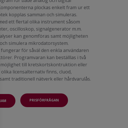
gram för både analog och digital
 Komponenterna plockas enkelt fram ur ett
liotek kopplas samman och simuleras.
ed ett flertal olika instrument såsom
er, oscilloskop, signalgenerator m.m.
alyser kan genomföras samt möjligheten
 och simulera mikrodatorsystem.
fungerar för såväl den enkla användaren
örer. Programvaran kan beställlas i två
möjlighet till kretskortskontruktion eller
l olika licensalternativ finns, cluod,
samt traditionell nätverk eller hårdvarulås.
PRISFÖRFRÅGAN
RAM