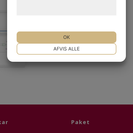
behandling af persondata på vores
hjemmeside.
OK
NØDVENDIGE
PRÆFERENCER
AFVIS ALLE
MARKETING
STATISTIK
kar
Paket