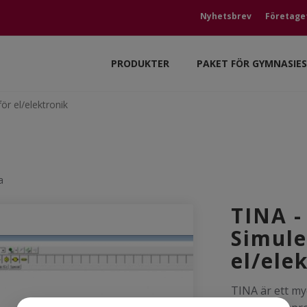
Nyhetsbrev
Företage
PRODUKTER
PAKET FÖR GYMNASIE
ör el/elektronik
a
TINA -
Simule
el/ele
TINA är ett myc