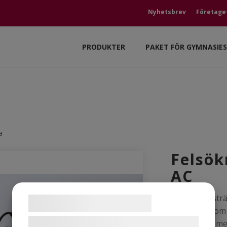
Nyhetsbrev
Företage
PRODUKTER
PAKET FÖR GYMNASIE
a
Felsök
AC
Feslökningstr
Samtykke til cookies
kunskaper om f
Vi og vores samarbejdspartnere bruger
är utrustad me