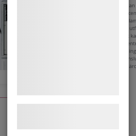
metodiskt kan m
teknologier, herunder cookies, til at
olika fel på c
indsamle oplysninger om dig til forskellige
tänd/släckt lam
formål, herunder: Tilpasning af annoncering,
till sin hjälp 
bedre brugeroplevelse, funktionalitet,
systematisk kan
statistik og marketing. Disse oplysninger
uppstått. Cen
kan blive delt med annoncerings- og
schemaläsning,
analysepartnere, som kan kombinere dem
Centraler ansl
med data, du tidligere har givet dem eller
är 24V AC. Lä
de har indsamlet gennem din brug af deres
tjenester. Ved at klikke på 'OK' giver du
samtykke til disse formål.
Læs mere om vores brug af cookies og
behandling af persondata på vores
hjemmeside.