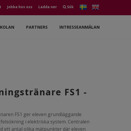
t
Jobba hos oss
Ladda ner
Sök
SKOLAN
PARTNERS
INTRESSEANMÄLAN
ningstränare FS1 -
änaren FS1 ger eleven grundläggande
elsökning i elektriska system. Centralen
d ett antal olika mätpunkter där eleven