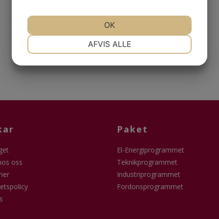
OK
NØDVENDIGE
PRÆFERENCER
AFVIS ALLE
MARKETING
STATISTIK
kar
Paket
get
El-Energiprogrammet
hos oss
Teknikprogrammet
ner
Industriprogrammet
tetspolicy
Fordonsprogrammet
s