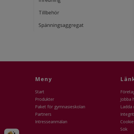
Inredning
Tillbehör
Spänningsaggregat
Meny
Län
Start
Företa
Produkter
Jobba 
Paket för gymnasieskolan
Ladda 
Partners
Integri
Intresseanmälan
Cookie
Sök