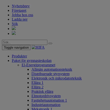
Nyhetsbrev
Företaget
Jobba hos oss
Ladda ner
Sök
Toggle navigation
Produkter
Paket för gymnasieskolan
El-Energiprogrammet
Allmän automationsteknik
Distribuerade styrsystem
Elektronik och mikrodatorteknik
Ellära 1
Ellära 2
Praktisk ellära
Elmotordrivsystem
Fastighetsautomation 1
Industriautomation
Mekatronik 1