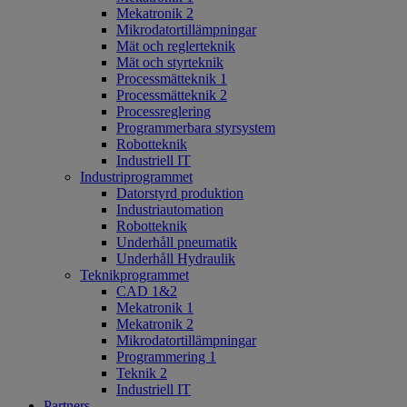
Mekatronik 2
Mikrodatortillämpningar
Mät och reglerteknik
Mät och styrteknik
Processmätteknik 1
Processmätteknik 2
Processreglering
Programmerbara styrsystem
Robotteknik
Industriell IT
Industriprogrammet
Datorstyrd produktion
Industriautomation
Robotteknik
Underhåll pneumatik
Underhåll Hydraulik
Teknikprogrammet
CAD 1&2
Mekatronik 1
Mekatronik 2
Mikrodatortillämpningar
Programmering 1
Teknik 2
Industriell IT
Partners