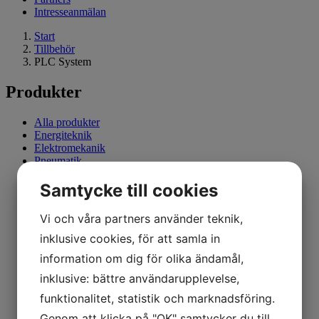
Intresseanmälan
Start
Tillbehör
PLC System
Produkter
Alla produkter
Energiteknik
Elektromekanik
Pneumatik
Styrteknik/Automation
Samtycke till cookies
Reglerteknik
Motorstyrning
Robotteknik
Vi och våra partners använder teknik,
Hydraulik
inklusive cookies, för att samla in
Elteknik
Elektronik
information om dig för olika ändamål,
Mikrodatorteknik
Produktion/CNC
inklusive: bättre användarupplevelse,
Programvaror
funktionalitet, statistik och marknadsföring.
Inredning
Tillbehör
Genom att klicka på "OK" samtycker du till