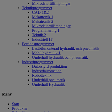
Mikrodatortillämpningar
Teknikprogrammet
CAD 1&2
Mekatronik 1
Mekatronik 2
Mikrodatortillämpningar
Programmering 1
Teknik 2
Industriell IT
Fordonsprogrammet
Lastbilsmonterad hydraulik och pneumatik
Mobil hydraulik 1
Underhåll hydraulik och pneumatik
Industriprogrammet
Datorstyrd produktion
Industriautomation
Robotteknik
Underhåll pneumatik
Underhåll Hydraulik
Meny
Start
Produkter