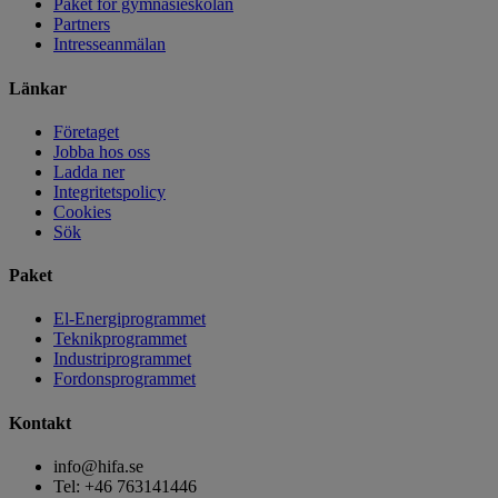
Paket för gymnasieskolan
Partners
Intresseanmälan
Länkar
Företaget
Jobba hos oss
Ladda ner
Integritetspolicy
Cookies
Sök
Paket
El-Energiprogrammet
Teknikprogrammet
Industriprogrammet
Fordonsprogrammet
Kontakt
info@hifa.se
Tel: +46 763141446