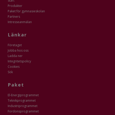
Start
Produkter
Paket för gymnasieskolan
Partners
Intresseanmälan
Länkar
Företaget
Jobba hos oss
Ladda ner
Integritetspolicy
Cookies
Sök
Paket
El-Energiprogrammet
Teknikprogrammet
Industriprogrammet
Fordonsprogrammet