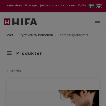
Nyhetsbrev
Företaget
Jobba hos oss
Ladda ner
Sök
Toggl
navig
Start
Styrteknik/Automation
Stämplingsautomat
Produkter
Tillbaka