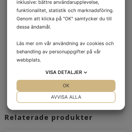
inklusive: bättre användarupplevelse,
Stämplingsautomaten ansluts till vår PLC
funktionalitet, statistik och marknadsföring.
platta utrustad med S71215 och
Genom att klicka på "OK" samtycker du till
programmering utförs i TIA Portal.
dessa ändamål.
Inkoppling mellan PLC platta och styrobjekt
görs med hjälp av labsladdar eller elkabel
Läs mer om vår användning av cookies och
mot plint.
behandling av personuppgifter på vår
webbplats.
PRISFÖRFRÅGAN
VISA
DETALJER
JA
NEJ
OK
JA
NEJ
NÖDVÄNDIG
INSTÄLLNINGAR
AVVISA ALLA
JA
NEJ
JA
NEJ
Relaterade produkter
MARKNADSFÖRING
STATISTIK