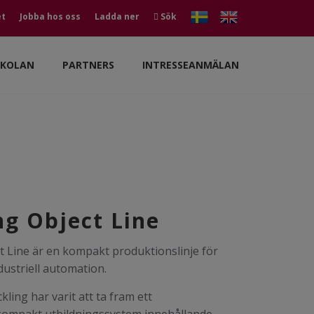
et
Jobba hos oss
Ladda ner
Sök
SKOLAN
PARTNERS
INTRESSEANMÄLAN
ng Object Line
t Line är en kompakt produktionslinje för
dustriell automation.
kling har varit att ta fram ett