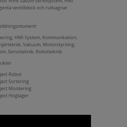
llbehör finns såsom servosystem, HMI
igenta ventilblock och rullvagnar
bildningsmoment:
ering, HMI System, Kommunikation,
injärteknik, Vakuum, Motorstyrning,
em, Servoteknik, Robotteknik
ukter
ject Robot
ject Sortering
ject Montering
ject Höglager