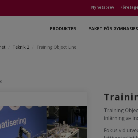
Nyhetsbrev
Företag
PRODUKTER
PAKET FÖR GYMNASIE
met
Teknik 2
Training Object Line
ka
Traini
Training Objec
inlärning av in
Fokus vid utvec