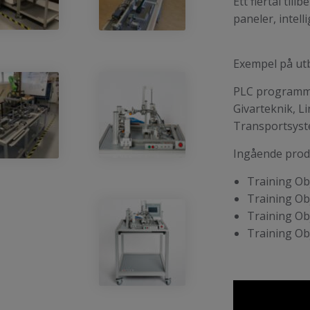
Ett flertal ti
paneler, intell
Exempel på ut
PLC programm
Givarteknik, L
Transportsyst
Ingående prod
Training Ob
Training Ob
Training Ob
Training Ob