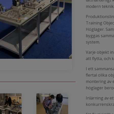
lätthanterligt
modern teknik t
Produktionslin
Training Objec
Höglager. Samtl
byggas samman
system.
Varje objekt in
att flytta, och
I ett sammansa
flertal olika 
montering av e
höglager bero
Inlärning av ett
konkurrenskraf