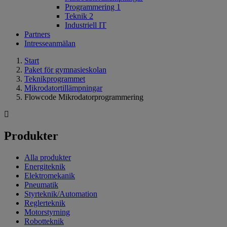
Programmering 1
Teknik 2
Industriell IT
Partners
Intresseanmälan
Start
Paket för gymnasieskolan
Teknikprogrammet
Mikrodatortillämpningar
Flowcode Mikrodatorprogrammering
Produkter
Alla produkter
Energiteknik
Elektromekanik
Pneumatik
Styrteknik/Automation
Reglerteknik
Motorstyrning
Robotteknik