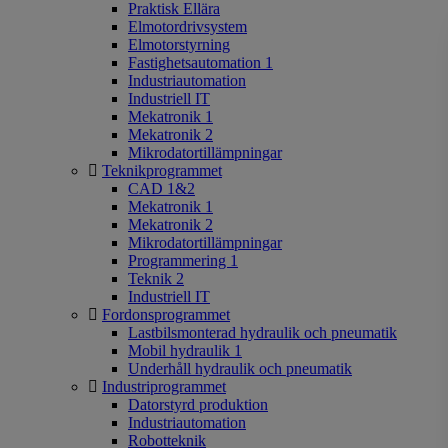
Praktisk Ellära
Elmotordrivsystem
Elmotorstyrning
Fastighetsautomation 1
Industriautomation
Industriell IT
Mekatronik 1
Mekatronik 2
Mikrodatortillämpningar
Teknikprogrammet
CAD 1&2
Mekatronik 1
Mekatronik 2
Mikrodatortillämpningar
Programmering 1
Teknik 2
Industriell IT
Fordonsprogrammet
Lastbilsmonterad hydraulik och pneumatik
Mobil hydraulik 1
Underhåll hydraulik och pneumatik
Industriprogrammet
Datorstyrd produktion
Industriautomation
Robotteknik