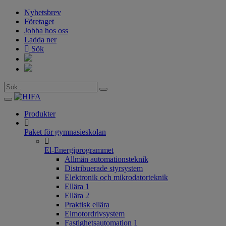
Nyhetsbrev
Företaget
Jobba hos oss
Ladda ner
Sök
Toggle
navigation
Produkter
Paket för gymnasieskolan
El-Energiprogrammet
Allmän automationsteknik
Distribuerade styrsystem
Elektronik och mikrodatorteknik
Ellära 1
Ellära 2
Praktisk ellära
Elmotordrivsystem
Fastighetsautomation 1