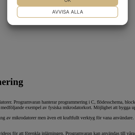
OK
NÖDVÄNDIG
INSTÄLLNINGAR
AVVISA ALLA
JA
NEJ
JA
NEJ
MARKNADSFÖRING
STATISTIK
ering
torer. Programvaran hanterar programmering i C, flödesschema, block
edföljande exempel av fysiska mikrodatorkort. Möjlighet att bygga upp
ng av mikrodatorer men även ett kraftfullt verktyg för vana användare
deos för att förenkla inlärningen. Programvaran kan användas till våra o