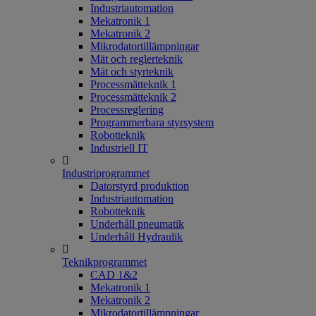
Industriautomation
Mekatronik 1
Mekatronik 2
Mikrodatortillämpningar
Mät och reglerteknik
Mät och styrteknik
Processmätteknik 1
Processmätteknik 2
Processreglering
Programmerbara styrsystem
Robotteknik
Industriell IT
Industriprogrammet
Datorstyrd produktion
Industriautomation
Robotteknik
Underhåll pneumatik
Underhåll Hydraulik
Teknikprogrammet
CAD 1&2
Mekatronik 1
Mekatronik 2
Mikrodatortillämpningar