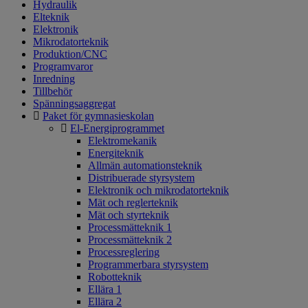
Hydraulik
Elteknik
Elektronik
Mikrodatorteknik
Produktion/CNC
Programvaror
Inredning
Tillbehör
Spänningsaggregat
Paket för gymnasieskolan
El-Energiprogrammet
Elektromekanik
Energiteknik
Allmän automationsteknik
Distribuerade styrsystem
Elektronik och mikrodatorteknik
Mät och reglerteknik
Mät och styrteknik
Processmätteknik 1
Processmätteknik 2
Processreglering
Programmerbara styrsystem
Robotteknik
Ellära 1
Ellära 2