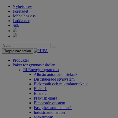
Nyhetsbrev
Företaget
Jobba hos oss
Ladda ner
Sök
Toggle navigation
Produkter
Paket för gymnasieskolan
El-Energiprogrammet
Allmän automationsteknik
Distribuerade styrsystem
Elektronik och mikrodatorteknik
Ellära 1
Ellära 2
Praktisk ellära
Elmotordrivsystem
Fastighetsautomation 1
Industriautomation
Mekatronik 1