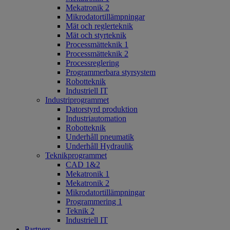
Mekatronik 2
Mikrodatortillämpningar
Mät och reglerteknik
Mät och styrteknik
Processmätteknik 1
Processmätteknik 2
Processreglering
Programmerbara styrsystem
Robotteknik
Industriell IT
Industriprogrammet
Datorstyrd produktion
Industriautomation
Robotteknik
Underhåll pneumatik
Underhåll Hydraulik
Teknikprogrammet
CAD 1&2
Mekatronik 1
Mekatronik 2
Mikrodatortillämpningar
Programmering 1
Teknik 2
Industriell IT
Partners