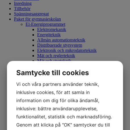
Inredning
Tillbehör
Spänningsaggregat
Paket för gymnasieskolan
El-Energiprogrammet
Elektromekanik
Energiteknik
Allmän automationsteknik
Distribuerade styrsystem
Elektronik och mikrodatorteknik
Mät och reglerteknik
Mät och styrteknik
Processmätteknik 1
Samtycke till cookies
Processmätteknik 2
Processreglering
Programmerbara styrsystem
Vi och våra partners använder teknik,
Robotteknik
inklusive cookies, för att samla in
Ellära 1
Ellära 2
information om dig för olika ändamål,
Praktisk Ellära
Elmotordrivsystem
inklusive: bättre användarupplevelse,
Elmotorstyrning
funktionalitet, statistik och marknadsföring.
Fastighetsautomation 1
Industriautomation
Genom att klicka på "OK" samtycker du till
Industriell IT