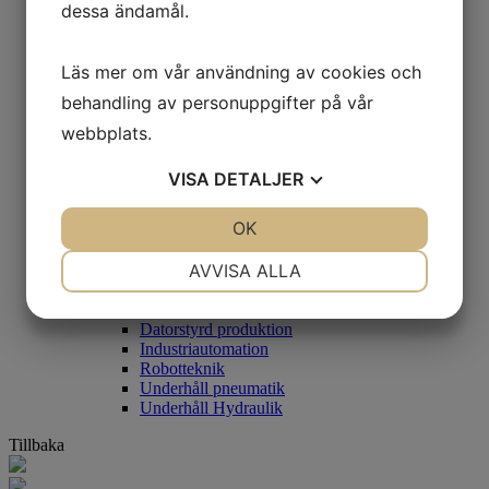
dessa ändamål.
Mekatronik 1
Mekatronik 2
Mikrodatortillämpningar
Läs mer om vår användning av cookies och
Teknikprogrammet
CAD 1&2
behandling av personuppgifter på vår
Mekatronik 1
webbplats.
Mekatronik 2
Mikrodatortillämpningar
Programmering 1
VISA
DETALJER
Teknik 2
Industriell IT
JA
NEJ
OK
JA
NEJ
Fordonsprogrammet
Lastbilsmonterad hydraulik och pneumatik
NÖDVÄNDIG
INSTÄLLNINGAR
AVVISA ALLA
Mobil hydraulik 1
Underhåll hydraulik och pneumatik
JA
NEJ
JA
NEJ
Industriprogrammet
Datorstyrd produktion
MARKNADSFÖRING
STATISTIK
Industriautomation
Robotteknik
Underhåll pneumatik
Underhåll Hydraulik
Tillbaka