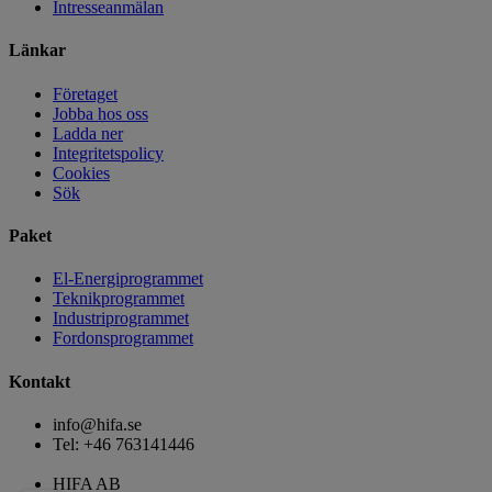
Intresseanmälan
Länkar
Företaget
Jobba hos oss
Ladda ner
Integritetspolicy
Cookies
Sök
Paket
El-Energiprogrammet
Teknikprogrammet
Industriprogrammet
Fordonsprogrammet
Kontakt
info@hifa.se
Tel: +46 763141446
HIFA AB