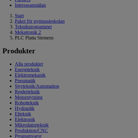
Intresseanmälan
Start
Paket för gymnasieskolan
Teknikprogrammet
Mekatronik 2
PLC Platta Siemens
Produkter
Alla produkter
Energiteknik
Elektromekanik
Pneumatik
Styrteknik/Automation
Reglerteknik
Motorstyrning
Robotteknik
Hydraulik
Elteknik
Elektronik
Mikrodatorteknik
Produktion/CNC
Programvaror