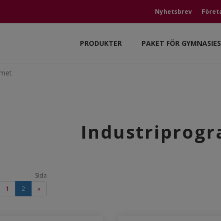
Nyhetsbrev
Föret
PRODUKTER
PAKET FÖR GYMNASIE
mmet
Industriprog
Sida
1
2
»