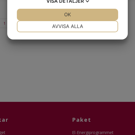
VISA
DETALJER
JA
NEJ
OK
JA
NEJ
Sida
NÖDVÄNDIG
INSTÄLLNINGAR
1
2
»
AVVISA ALLA
JA
NEJ
JA
NEJ
MARKNADSFÖRING
STATISTIK
kar
Paket
get
El-Energiprogrammet