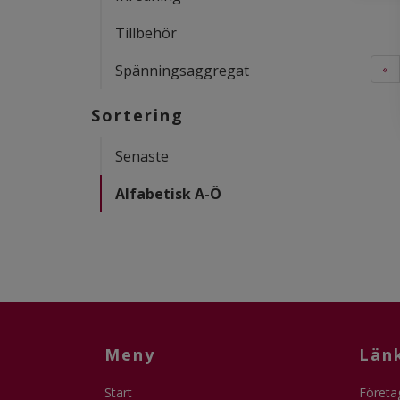
Tillbehör
Spänningsaggregat
«
Sortering
Senaste
Alfabetisk A-Ö
Meny
Län
Start
Företa