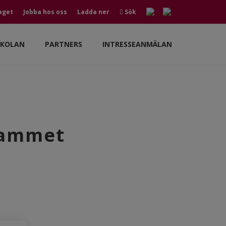
aget
Jobba hos oss
Ladda ner
Sök
SKOLAN
PARTNERS
INTRESSEANMÄLAN
rammet