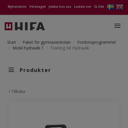
Nyhetsbrev
Företaget
Jobba hos oss
Ladda ner
Sök
Toggl
navig
Start
Paket för gymnasieskolan
Fordonsprogrammet
Mobil hydraulik 1
Training Kit Hydraulik
Produkter
Tillbaka