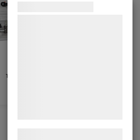
Samtykke til cookies
Vi og vores samarbejdspartnere bruger
teknologier, herunder cookies, til at
indsamle oplysninger om dig til forskellige
formål, herunder: Tilpasning af annoncering,
bedre brugeroplevelse, funktionalitet,
statistik og marketing. Disse oplysninger
kan blive delt med annoncerings- og
Training Kit
analysepartnere, som kan kombinere dem
Hydraulik
med data, du tidligere har givet dem eller
de har indsamlet gennem din brug af deres
tjenester. Ved at klikke på 'OK' giver du
samtykke til disse formål.
Læs mere om vores brug af cookies og