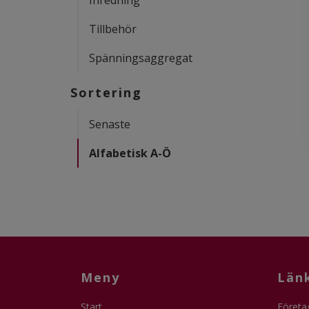
Inredning
Tillbehör
Spänningsaggregat
Sortering
Senaste
Alfabetisk A-Ö
Meny
Län
Start
Företa