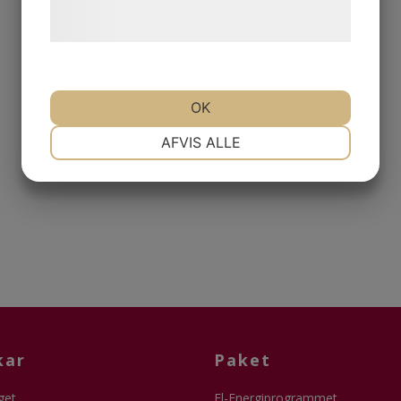
behandling af persondata på vores
hjemmeside.
OK
NØDVENDIGE
PRÆFERENCER
AFVIS ALLE
MARKETING
STATISTIK
kar
Paket
get
El-Energiprogrammet