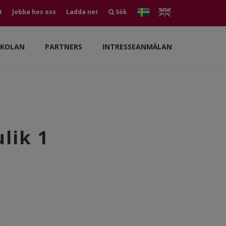
t
Jobba hos oss
Ladda ner
Sök
SKOLAN
PARTNERS
INTRESSEANMÄLAN
lik 1