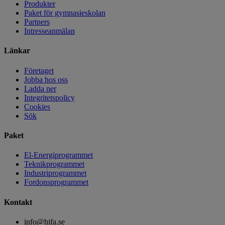
Produkter
Paket för gymnasieskolan
Partners
Intresseanmälan
Länkar
Företaget
Jobba hos oss
Ladda ner
Integritetspolicy
Cookies
Sök
Paket
El-Energiprogrammet
Teknikprogrammet
Industriprogrammet
Fordonsprogrammet
Kontakt
info@hifa.se