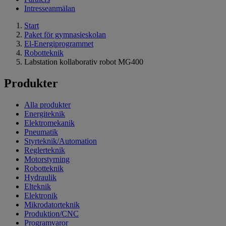
Intresseanmälan
Start
Paket för gymnasieskolan
El-Energiprogrammet
Robotteknik
Labstation kollaborativ robot MG400
Produkter
Alla produkter
Energiteknik
Elektromekanik
Pneumatik
Styrteknik/Automation
Reglerteknik
Motorstyrning
Robotteknik
Hydraulik
Elteknik
Elektronik
Mikrodatorteknik
Produktion/CNC
Programvaror