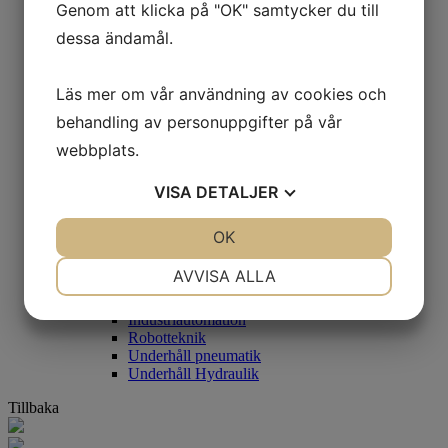
Genom att klicka på "OK" samtycker du till
Mekatronik 1
Mekatronik 2
dessa ändamål.
Mikrodatortillämpningar
Teknikprogrammet
CAD 1&2
Läs mer om vår användning av cookies och
Mekatronik 1
behandling av personuppgifter på vår
Mekatronik 2
Mikrodatortillämpningar
webbplats.
Programmering 1
Teknik 2
VISA
DETALJER
Industriell IT
Fordonsprogrammet
Lastbilsmonterad hydraulik och pneumatik
JA
NEJ
OK
JA
NEJ
Mobil hydraulik 1
Underhåll hydraulik och pneumatik
NÖDVÄNDIG
INSTÄLLNINGAR
AVVISA ALLA
Industriprogrammet
Datorstyrd produktion
JA
NEJ
JA
NEJ
Industriautomation
Robotteknik
MARKNADSFÖRING
STATISTIK
Underhåll pneumatik
Underhåll Hydraulik
Tillbaka