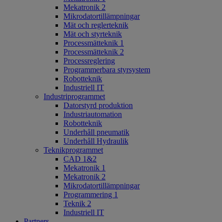
Mekatronik 2
Mikrodatortillämpningar
Mät och reglerteknik
Mät och styrteknik
Processmätteknik 1
Processmätteknik 2
Processreglering
Programmerbara styrsystem
Robotteknik
Industriell IT
Industriprogrammet
Datorstyrd produktion
Industriautomation
Robotteknik
Underhåll pneumatik
Underhåll Hydraulik
Teknikprogrammet
CAD 1&2
Mekatronik 1
Mekatronik 2
Mikrodatortillämpningar
Programmering 1
Teknik 2
Industriell IT
Partners