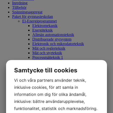
Inredning
Tillbehör
Spänningsaggregat
Paket för gymnasieskolan
El-Energiprogrammet
Elektromekanik
Energiteknik
Allmän automationsteknik
Distribuerade styrsystem
Elektronik och mikrodatorteknik
Mät och reglerteknik
Mät och styrteknik
Processmätteknik 1
Processmätteknik 2
Processreglering
Samtycke till cookies
Programmerbara styrsystem
Robotteknik
Vi och våra partners använder teknik,
Ellära 1
Ellära 2
inklusive cookies, för att samla in
Praktisk Ellära
Elmotordrivsystem
information om dig för olika ändamål,
Elmotorstyrning
inklusive: bättre användarupplevelse,
Fastighetsautomation 1
Industriautomation
funktionalitet, statistik och marknadsföring.
Industriell IT