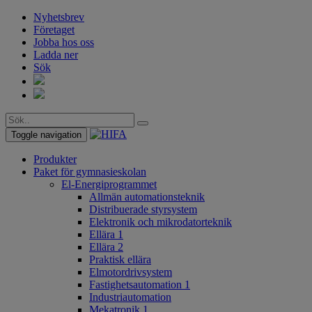
Nyhetsbrev
Företaget
Jobba hos oss
Ladda ner
Sök
Toggle navigation
Produkter
Paket för gymnasieskolan
El-Energiprogrammet
Allmän automationsteknik
Distribuerade styrsystem
Elektronik och mikrodatorteknik
Ellära 1
Ellära 2
Praktisk ellära
Elmotordrivsystem
Fastighetsautomation 1
Industriautomation
Mekatronik 1