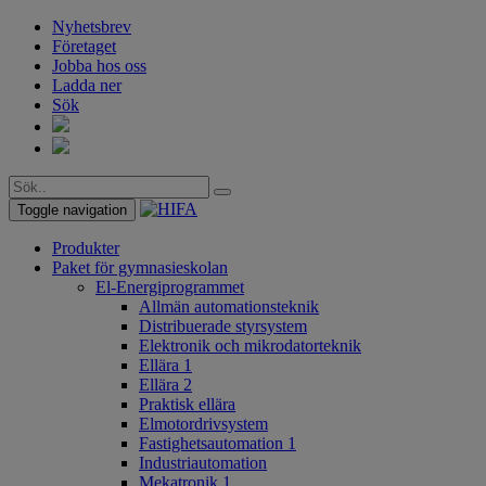
Nyhetsbrev
Företaget
Jobba hos oss
Ladda ner
Sök
Toggle navigation
Produkter
Paket för gymnasieskolan
El-Energiprogrammet
Allmän automationsteknik
Distribuerade styrsystem
Elektronik och mikrodatorteknik
Ellära 1
Ellära 2
Praktisk ellära
Elmotordrivsystem
Fastighetsautomation 1
Industriautomation
Mekatronik 1