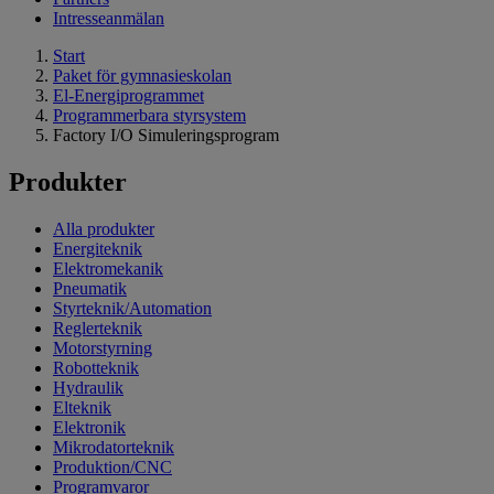
Intresseanmälan
Start
Paket för gymnasieskolan
El-Energiprogrammet
Programmerbara styrsystem
Factory I/O Simuleringsprogram
Produkter
Alla produkter
Energiteknik
Elektromekanik
Pneumatik
Styrteknik/Automation
Reglerteknik
Motorstyrning
Robotteknik
Hydraulik
Elteknik
Elektronik
Mikrodatorteknik
Produktion/CNC
Programvaror