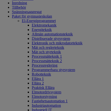
Inredning
Tillbehör
Spänningsaggregat
Paket för gymnasieskolan
El-Energiprogrammet
Elektromekanik
Energiteknik
Allmän automationsteknik
Distribuerade styrsystem
Elektronik och mikrodatorteknik
Mät och reglerteknik
Mät och styrteknik
Processmätteknik 1
Processmätteknik 2
Processreglering
Programmerbara styrsystem
Robotteknik
Ellära 1
Ellära 2
Praktisk Ellära
Elmotordrivsystem
Elmotorstyrning
Fastighetsautomation 1
Industriautomation
Industriell IT