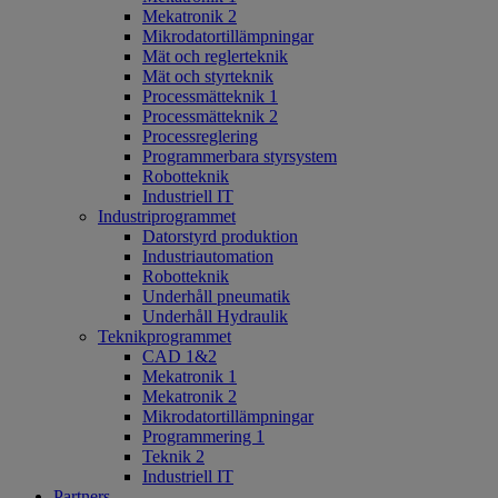
Mekatronik 2
Mikrodatortillämpningar
Mät och reglerteknik
Mät och styrteknik
Processmätteknik 1
Processmätteknik 2
Processreglering
Programmerbara styrsystem
Robotteknik
Industriell IT
Industriprogrammet
Datorstyrd produktion
Industriautomation
Robotteknik
Underhåll pneumatik
Underhåll Hydraulik
Teknikprogrammet
CAD 1&2
Mekatronik 1
Mekatronik 2
Mikrodatortillämpningar
Programmering 1
Teknik 2
Industriell IT
Partners