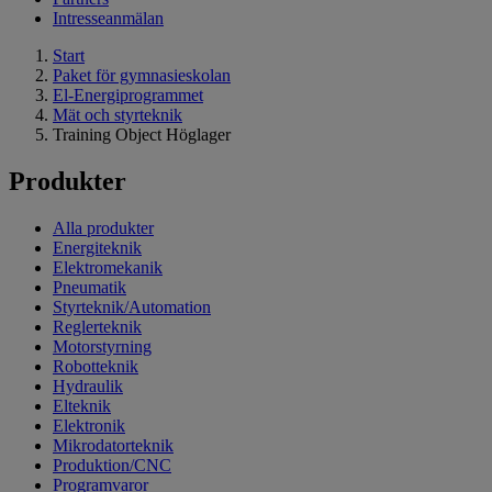
Intresseanmälan
Start
Paket för gymnasieskolan
El-Energiprogrammet
Mät och styrteknik
Training Object Höglager
Produkter
Alla produkter
Energiteknik
Elektromekanik
Pneumatik
Styrteknik/Automation
Reglerteknik
Motorstyrning
Robotteknik
Hydraulik
Elteknik
Elektronik
Mikrodatorteknik
Produktion/CNC
Programvaror