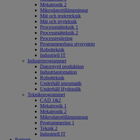
Mekatronik 2
Mikrodatortillämpningar
Mät och reglerteknik
Mät och styrteknik
Processmätteknik 1
Processmätteknik 2
Processreglering
Programmerbara styrsystem
Robotteknik
Industriell IT
Industriprogrammet
Datorstyrd produktion
Industriautomation
Robotteknik
Underhåll pneumatik
Underhåll Hydraulik
Teknikprogrammet
CAD 1&2
Mekatronik 1
Mekatronik 2
Mikrodatortillämpningar
Programmering 1
Teknik 2
Industriell IT
Partners