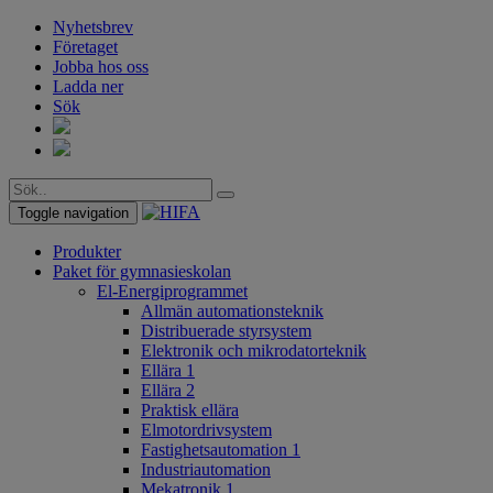
Nyhetsbrev
Företaget
Jobba hos oss
Ladda ner
Sök
Toggle navigation
Produkter
Paket för gymnasieskolan
El-Energiprogrammet
Allmän automationsteknik
Distribuerade styrsystem
Elektronik och mikrodatorteknik
Ellära 1
Ellära 2
Praktisk ellära
Elmotordrivsystem
Fastighetsautomation 1
Industriautomation
Mekatronik 1