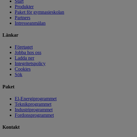
Start
Produkter
Paket för gymnasieskolan
Partners
Intresseanmälan
Länkar
Företaget
Jobba hos oss
Ladda ner
Integritetspolicy
Cookies
Sök
Paket
El-Energiprogrammet
Teknikprogrammet
Industriprogrammet
Fordonsprogrammet
Kontakt