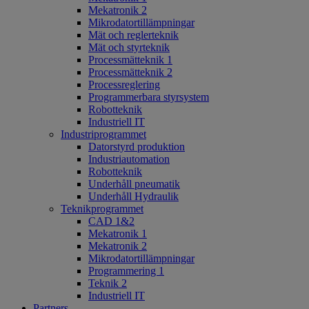
Mekatronik 2
Mikrodatortillämpningar
Mät och reglerteknik
Mät och styrteknik
Processmätteknik 1
Processmätteknik 2
Processreglering
Programmerbara styrsystem
Robotteknik
Industriell IT
Industriprogrammet
Datorstyrd produktion
Industriautomation
Robotteknik
Underhåll pneumatik
Underhåll Hydraulik
Teknikprogrammet
CAD 1&2
Mekatronik 1
Mekatronik 2
Mikrodatortillämpningar
Programmering 1
Teknik 2
Industriell IT
Partners