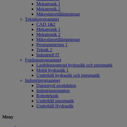
Mekatronik 1
Mekatronik 2
Mikrodatortillämpningar
Teknikprogrammet
CAD 1&2
Mekatronik 1
Mekatronik 2
Mikrodatortillämpningar
Programmering 1
Teknik 2
Industriell IT
Fordonsprogrammet
Lastbilsmonterad hydraulik och pneumatik
Mobil hydraulik 1
Underhåll hydraulik och pneumatik
Industriprogrammet
Datorstyrd produktion
Industriautomation
Robotteknik
Underhåll pneumatik
Underhåll Hydraulik
Meny