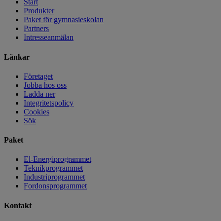
Start
Produkter
Paket för gymnasieskolan
Partners
Intresseanmälan
Länkar
Företaget
Jobba hos oss
Ladda ner
Integritetspolicy
Cookies
Sök
Paket
El-Energiprogrammet
Teknikprogrammet
Industriprogrammet
Fordonsprogrammet
Kontakt