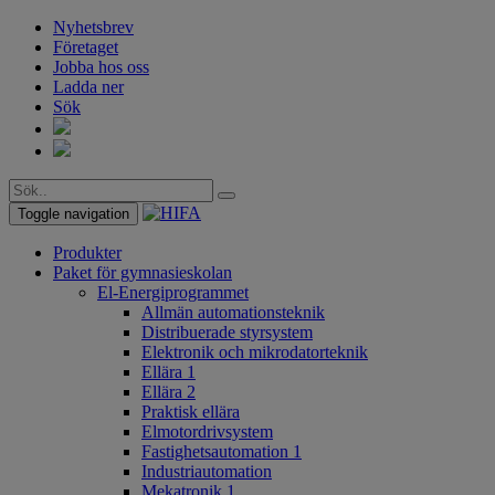
Nyhetsbrev
Företaget
Jobba hos oss
Ladda ner
Sök
Toggle navigation
Produkter
Paket för gymnasieskolan
El-Energiprogrammet
Allmän automationsteknik
Distribuerade styrsystem
Elektronik och mikrodatorteknik
Ellära 1
Ellära 2
Praktisk ellära
Elmotordrivsystem
Fastighetsautomation 1
Industriautomation
Mekatronik 1