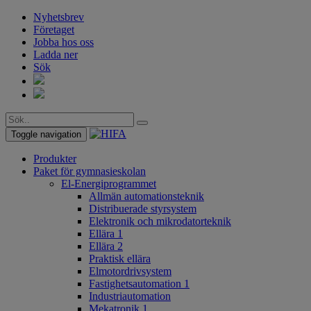
Nyhetsbrev
Företaget
Jobba hos oss
Ladda ner
Sök
Toggle navigation
Produkter
Paket för gymnasieskolan
El-Energiprogrammet
Allmän automationsteknik
Distribuerade styrsystem
Elektronik och mikrodatorteknik
Ellära 1
Ellära 2
Praktisk ellära
Elmotordrivsystem
Fastighetsautomation 1
Industriautomation
Mekatronik 1