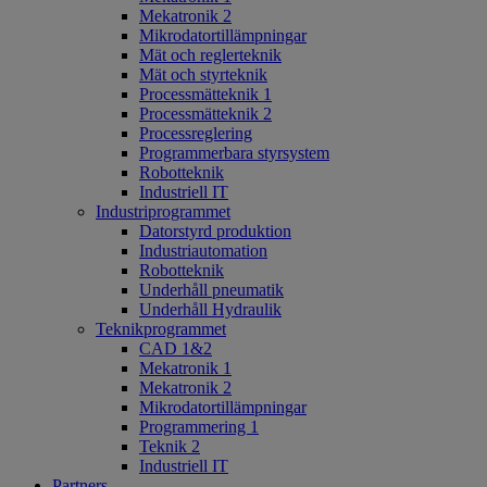
Mekatronik 2
Mikrodatortillämpningar
Mät och reglerteknik
Mät och styrteknik
Processmätteknik 1
Processmätteknik 2
Processreglering
Programmerbara styrsystem
Robotteknik
Industriell IT
Industriprogrammet
Datorstyrd produktion
Industriautomation
Robotteknik
Underhåll pneumatik
Underhåll Hydraulik
Teknikprogrammet
CAD 1&2
Mekatronik 1
Mekatronik 2
Mikrodatortillämpningar
Programmering 1
Teknik 2
Industriell IT
Partners