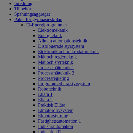
Inredning
Tillbehör
Spänningsaggregat
Paket för gymnasieskolan
El-Energiprogrammet
Elektromekanik
Energiteknik
Allmän automationsteknik
Distribuerade styrsystem
Elektronik och mikrodatorteknik
Mät och reglerteknik
Mät och styrteknik
Processmätteknik 1
Processmätteknik 2
Processreglering
Programmerbara styrsystem
Robotteknik
Ellära 1
Ellära 2
Praktisk Ellära
Elmotordrivsystem
Elmotorstyrning
Fastighetsautomation 1
Industriautomation
Industriell IT