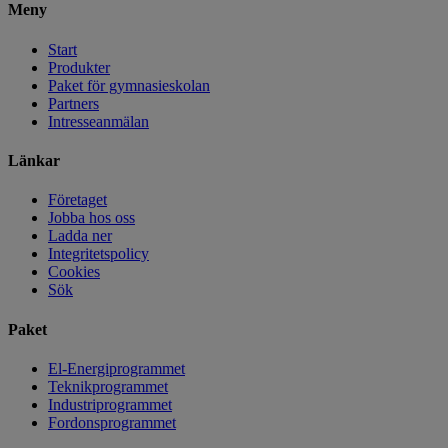
Meny
Start
Produkter
Paket för gymnasieskolan
Partners
Intresseanmälan
Länkar
Företaget
Jobba hos oss
Ladda ner
Integritetspolicy
Cookies
Sök
Paket
El-Energiprogrammet
Teknikprogrammet
Industriprogrammet
Fordonsprogrammet