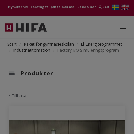
Nyhetsbrev
Företaget
Jobba hos oss
Ladda ner
Sök
Toggl
navig
Start
Paket för gymnasieskolan
El-Energiprogrammet
Industriautomation
Factory I/O Simuleringsprogram
Produkter
Tillbaka