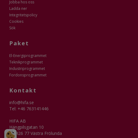
Jobba hos oss
Ladda ner
Integritetspolicy
Cookies
Sök
Paket
El-Energiprogrammet
Teknikprogrammet
Industriprogrammet
Fordonsprogrammet
Kontakt
info@hifa.se
Tel: +46 763141446
HIFA AB
Hängpilsgatan 10
SE-426 77 Västra Frölunda