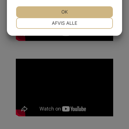
OK
NØDVENDIGE
PRÆFERENCER
AFVIS ALLE
MARKETING
STATISTIK