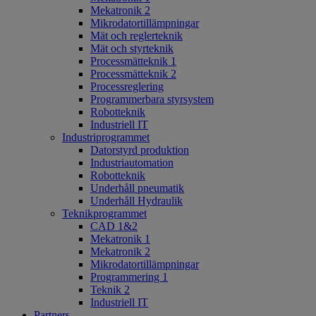
Mekatronik 2
Mikrodatortillämpningar
Mät och reglerteknik
Mät och styrteknik
Processmätteknik 1
Processmätteknik 2
Processreglering
Programmerbara styrsystem
Robotteknik
Industriell IT
Industriprogrammet
Datorstyrd produktion
Industriautomation
Robotteknik
Underhåll pneumatik
Underhåll Hydraulik
Teknikprogrammet
CAD 1&2
Mekatronik 1
Mekatronik 2
Mikrodatortillämpningar
Programmering 1
Teknik 2
Industriell IT
Partners