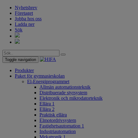
Nyhetsbrev
Företaget
Jobba hos oss
Ladda ner
Sök
Toggle navigation
Produkter
Paket för gymnasieskolan
El-Energiprogrammet
Allmän automationsteknik
Distribuerade styrsystem
Elektronik och mikrodatorteknik
Ellära 1
Ellära 2
Praktisk ellära
Elmotordrivsystem
Fastighetsautomation 1
Industriautomation
Mekatronik 1