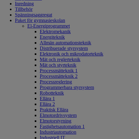
Inredning
Tillbehör
Spänningsaggregat
Paket för gymnasieskolan
El-Energiprogrammet
Elektromekanik
Energiteknik
Allmän automationsteknik
Distribuerade styrsystem
Elektronik och mikrodatorteknik
Mät och reglerteknik
Mät och styrteknik
Processmätteknik 1
Processmätteknik 2
Processreglering
Programmerbara styrsystem
Robotteknik
Ellära 1
Ellära 2
Praktisk Ellära
Elmotordrivsystem
Elmotorstyrning
Fastighetsautomation 1
Industriautomation
Industriell IT