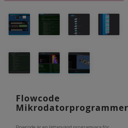
Flowcode
Mikrodatorprogrammer
Flowcode är en lättanvänd programvara för