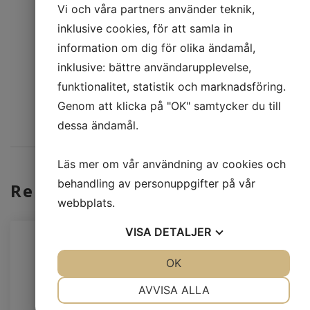
LADDA NER PDF
Vi och våra partners använder teknik,
inklusive cookies, för att samla in
information om dig för olika ändamål,
PRISFÖRFRÅGAN
MER INFO
inklusive: bättre användarupplevelse,
funktionalitet, statistik och marknadsföring.
Genom att klicka på "OK" samtycker du till
dessa ändamål.
Läs mer om vår användning av cookies och
behandling av personuppgifter på vår
Relaterade produkter
webbplats.
VISA
DETALJER
JA
NEJ
OK
JA
NEJ
NÖDVÄNDIG
INSTÄLLNINGAR
AVVISA ALLA