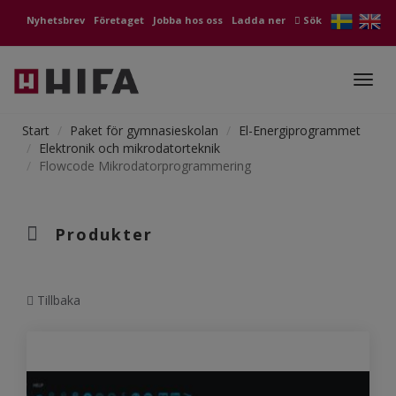
Nyhetsbrev
Företaget
Jobba hos oss
Ladda ner
Sök
Toggl
navig
Start
Paket för gymnasieskolan
El-Energiprogrammet
Elektronik och mikrodatorteknik
Flowcode Mikrodatorprogrammering
Produkter
Tillbaka