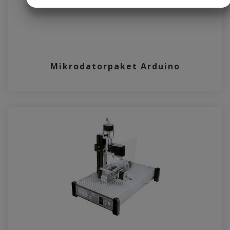
JA
NEJ
JA
NEJ
MARKNADSFÖRING
STATISTIK
Mikrodatorpaket Arduino