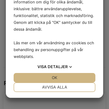
information om dig för olika ändamål,
tillsammans med läromedel.
inklusive: bättre användarupplevelse,
För utbildning inom mer omfattande
funktionalitet, statistik och marknadsföring.
automationssystem kan flera objekt kopplas
Genom att klicka på "OK" samtycker du till
samman för att därmed bilda en mindre
dessa ändamål.
produktionslinje.
PRISFÖRFRÅGAN
Läs mer om vår användning av cookies och
behandling av personuppgifter på vår
webbplats.
VISA
DETALJER
JA
NEJ
OK
JA
NEJ
Relaterade produkter
NÖDVÄNDIG
INSTÄLLNINGAR
AVVISA ALLA
JA
NEJ
JA
NEJ
MARKNADSFÖRING
STATISTIK